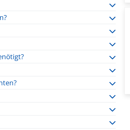
n?
nötigt?
hten?